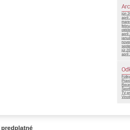
Arc
jún 
apríl
mare
febr
októ
apríl
janu
nove
sept
júl 2
apríl
Od
Fotky
Prav
Rece
Šport
TV p
Vino
 predplatné