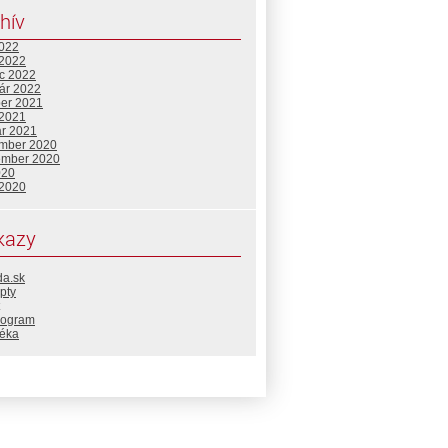
hív
2022
 2022
c 2022
uár 2022
ber 2021
 2021
ár 2021
mber 2020
ember 2020
020
 2020
kazy
da.sk
pty
rogram
téka