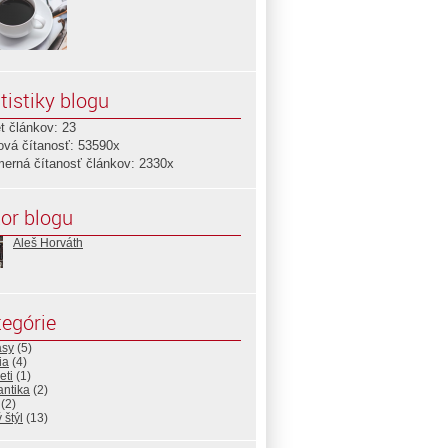
tistiky blogu
t článkov: 23
ová čítanosť: 53590x
merná čítanosť článkov: 2330x
or blogu
Aleš Horváth
egórie
asy
(5)
ia
(4)
eti
(1)
ntika
(2)
(2)
 štýl
(13)