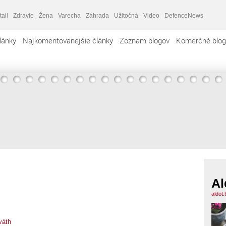
tail
Zdravie
Žena
Varecha
Záhrada
Užitočná
Video
DefenceNews
lánky
Najkomentovanejšie články
Zoznam blogov
Komerčné blog
Al
aldot
váth