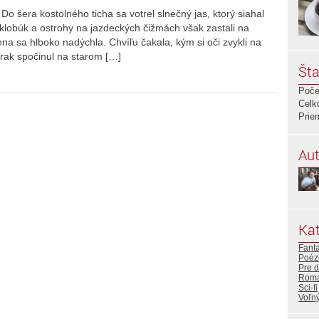
Do šera kostolného ticha sa votrel slnečný jas, ktorý siahal
 klobúk a ostrohy na jazdeckých čižmách však zastali na
na sa hlboko nadýchla. Chvíľu čakala, kým si oči zvykli na
 zrak spočinul na starom […]
Šta
Poče
Celk
Prie
Aut
Kat
Fant
Poéz
Pre d
Roma
Sci-fi
Voľný