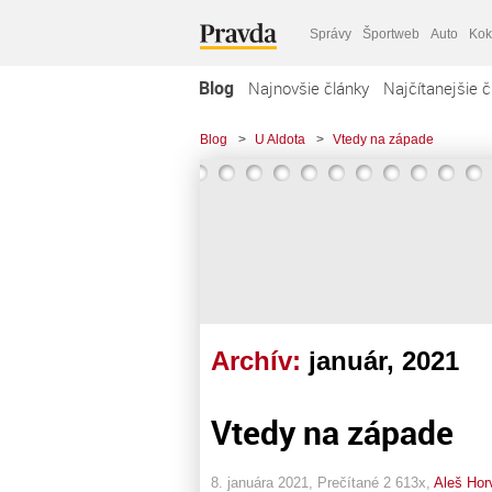
Správy
Športweb
Auto
Kok
Blog
Najnovšie články
Najčítanejšie č
Blog
>
U Aldota
>
Vtedy na západe
Archív:
január, 2021
Vtedy na západe
8. januára 2021, Prečítané 2 613x,
Aleš Hor