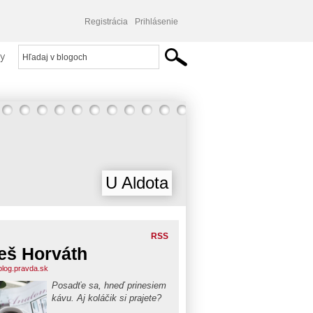
Registrácia
Prihlásenie
y
U Aldota
RSS
eš Horváth
.blog.pravda.sk
Posadťe sa, hneď prinesiem
kávu. Aj koláčik si prajete?