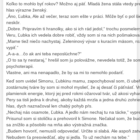
Koľko to mohlo byť rokov? Možno aj päť. Mladá žena stála vtedy pre
hlas výrazne ženský.
„Áno, Ľubka, Ale až večer, teraz som ešte v práci. Môže byť o pol š
neskôr.
„Dobre. Pripravím ti hranolky, ako si ich rád jedol,“ trochu posmelený
Veru, Ľubka ich vedela dobre robiť, vždy som si na nich pošmakoval
„Mame tiež niečo nachystaj. Zeleninový vývar s kuracím mäsom, r
vypiť.“
„A-a-a…čo ak ani teba neposlúchne?“
„O to sa ty nestaraj,“ hrešil som ju polovážne, nevedela totiž, že 
psychoterapii.
Vlastne, ani ma nenapadlo, že by sa mi to nemohlo podariť.
Keď som uvidel Simonu, Ľubkinu mamu, zapochyboval som, či ubehlo
zostárnutej tváre by som si mohol myslieť, že aj desať či päťnásť. Vr
plamienok energie, ktorý jej pred rokmi ožaroval tvár, už akosi vyh
Pery sa tisli jedna k druhej, akoby každá mrzla a jedna druhú zohri
hlas, dych naznačoval len chabý pohyb pŕs.
„Nechaj nás osamote, Ľubka. A jedlo nám nechaj tu na tácke,“ vypre
Prisunul som si stoličku a prehovoril k Simone. Nečakal som, že bu
sa znížilo a pôsobilo na mňa ako výstražná značka.
„Budem hovoriť, nemusíš odpovedať. Určite si slabá. Ale aspoň zatv
Nebudem ťa presviedčať, aby si jedla. To už nechám na tebe.“