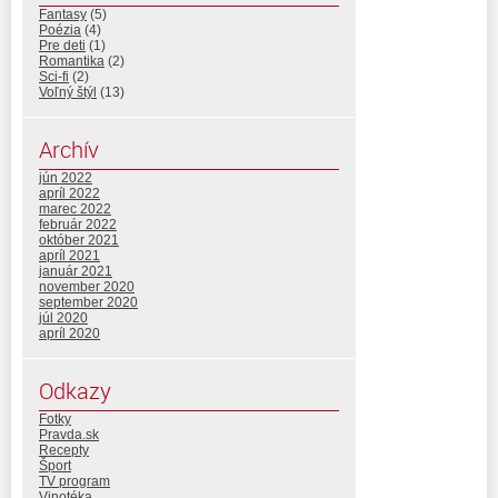
Fantasy
(5)
Poézia
(4)
Pre deti
(1)
Romantika
(2)
Sci-fi
(2)
Voľný štýl
(13)
Archív
jún 2022
apríl 2022
marec 2022
február 2022
október 2021
apríl 2021
január 2021
november 2020
september 2020
júl 2020
apríl 2020
Odkazy
Fotky
Pravda.sk
Recepty
Šport
TV program
Vinotéka