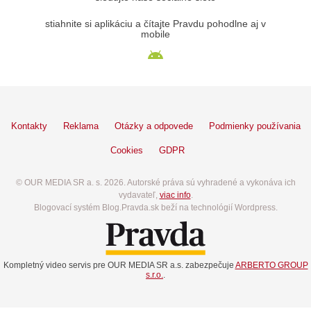
stiahnite si aplikáciu a čítajte Pravdu pohodlne aj v
mobile
Kontakty
Reklama
Otázky a odpovede
Podmienky používania
Cookies
GDPR
© OUR MEDIA SR a. s. 2026. Autorské práva sú vyhradené a vykonáva ich
vydavateľ,
viac info
.
Blogovací systém Blog.Pravda.sk beží na technológií Wordpress.
Kompletný video servis pre OUR MEDIA SR a.s. zabezpečuje
ARBERTO GROUP
s.r.o.
.