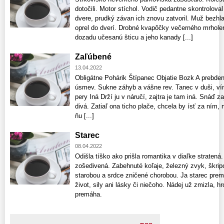
dotočili. Motor stíchol. Vodič pedantne skontroloval
dvere, prudký závan ich znovu zatvoril. Muž bezhla
oprel do dverí. Drobné kvapôčky večerného mrholenia
dozadu učesanú šticu a jeho kanady [...]
Zaľúbené
13.04.2022
Obligátne Pohárik Štípanec Objatie Bozk A prebde
úsmev. Sukne záhyb a vášne rev. Tanec v duši, vín
pery Iná Drží ju v náručí, zajtra je tam iná. Snáď z
divá. Zatiaľ ona ticho plače, chcela by ísť za ním
ňu [...]
Starec
08.04.2022
Odišla tíško ako prišla romantika v diaľke stratená.
zošedivená. Zabehnuté koľaje, železný zvyk, škripo
starobou a srdce zničené chorobou. Ja starec prem
život, sily ani lásky či niečoho. Nádej už zmizla, 
premáha.