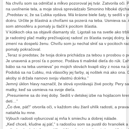
Na chvíľu som sa odmlčal a mĺkvo pozoroval jej tvár. Zatvorila oči.
na uvoľnenie tela, a moje slová sprevádzalo Simonino hlboké dýcha
„Predstav si, že sa Ľubka vydáva. Má krásne biele šaty, ty sedíš v p
dcéru. Určite je šťastná a chvíľami sa pozerá na teba. Usmieva sa. 
som atmosféru a pomaly ju tlačil k pocitom šťastia.
V kútikoch oka sa objavili diamanty sĺz. Ligotali sa na svetle ako trb
je radostný plač matky prežívajúcej radosť zo šťastia svojej dcéry,
zmení na dospelú ženu. Chvíľu som ju nechal slniť sa v pocitoch rad
pomaly pokračoval.
„Teraz si predstav, že tvoja dcéra prichádza za tebou s prosbou o 
Je unavená a prosí ťa o pomoc. Podáva ti malinké dieťa do rúk. Ľa
bábo sa na teba usmieva“ po mojich slovách kvapli slzy z nosa na ús
Podobá sa na Ľubku, má vlásočky jej farby, aj noštek má ako ona. D
akoby si držala nanovo svoju vlastnú dcérku.“
Jemný úklon hlavy naznačil, že slová vyvolávajú živé pocity. Pery sa 
matky, keď sa usmieva na svoje dieťa.
„Presunieme sa do inej doby. Sedíš v detskej izbe na hojdacom kres
deti…“
„Čo dve, päť!“ otvorila oči, v každom oku žiaril uhlík radosti, a prav
natiahla ku mne.
Výbuch radosti vyburcoval aj mňa k smiechu a dobrej nálade.
„Keď chceš, kľudne aj päť,“ s radosťou som sa pustil do hranoliek a 