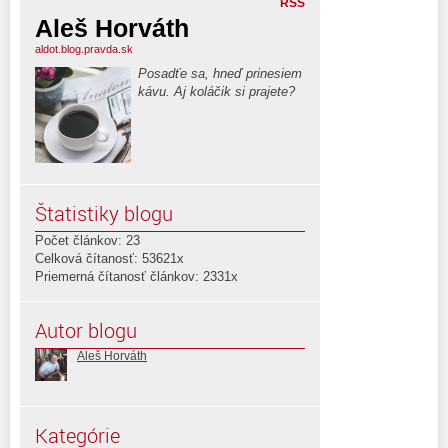
RSS
Aleš Horváth
aldot.blog.pravda.sk
Posadťe sa, hneď prinesiem
kávu. Aj koláčik si prajete?
Štatistiky blogu
Počet článkov: 23
Celková čítanosť: 53621x
Priemerná čítanosť článkov: 2331x
Autor blogu
Aleš Horváth
Kategórie