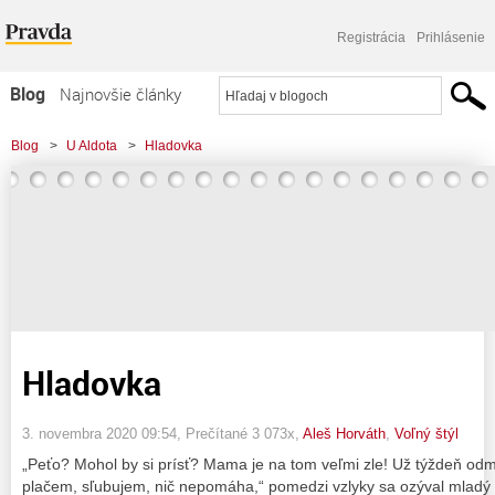
Registrácia
Prihlásenie
Blog
Najnovšie články
Najčítanejšie články
Blog
>
U Aldota
>
Hladovka
Najkomentovanejšie články
Zoznam blogov
Komerčné blogy
Hladovka
3. novembra 2020 09:54
, Prečítané 3 073x,
Aleš Horváth
,
Voľný štýl
„Peťo? Mohol by si prísť? Mama je na tom veľmi zle! Už týždeň odmi
plačem, sľubujem, nič nepomáha,“ pomedzi vzlyky sa ozýval mladý 