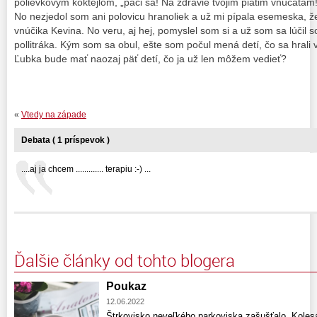
polievkovým koktejlom, „páči sa! Na zdravie tvojim piatim vnúčatam!
No nezjedol som ani polovicu hranoliek a už mi pípala esemeska, ž
vnúčika Kevina. No veru, aj hej, pomyslel som si a už som sa lúčil 
pollitráka. Kým som sa obul, ešte som počul mená detí, čo sa hrali 
Ľubka bude mať naozaj päť detí, čo ja už len môžem vedieť?
«
Vtedy na západe
Debata ( 1 príspevok )
....aj ja chcem ............. terapiu :-) ...
Ďalšie články od tohto blogera
Poukaz
12.06.2022
Štrkovisko neveľkého parkoviska zašušťalo. Kole